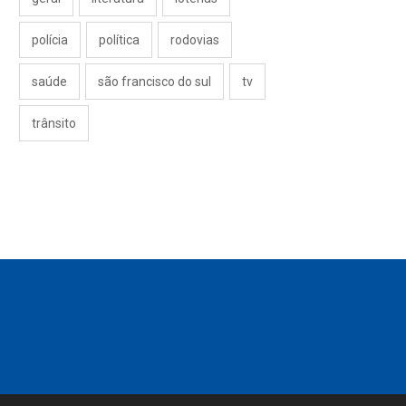
polícia
política
rodovias
saúde
são francisco do sul
tv
trânsito