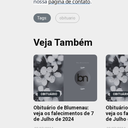
nossa
página de contato
.
Tags:
obituario
Veja Também
OBITUÁRIO
OBITUÁRI
Obituário de Blumenau:
Obituári
veja os falecimentos de 7
veja os f
de Julho de 2024
de Julho