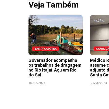
Veja Também
SANTA CATARINA
SANTA CA
Governador acompanha
Médico R
os trabalhos de dragagem
assume c
no Rio Itajaí-Açu em Rio
adjunto 
do Sul
Santa Ca
04/07/2024
25/06/2024