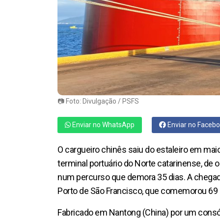
📷 Foto: Divulgação / PSFS
Enviar no WhatsApp
Enviar no Faceb
O cargueiro chinês saiu do estaleiro em mai
terminal portuário do Norte catarinense, de 
num percurso que demora 35 dias. A chegad
Porto de São Francisco, que comemorou 69 a
Fabricado em Nantong (China) por um consó