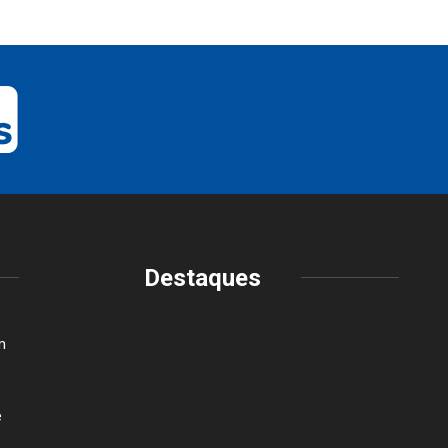
Destaques
m
e