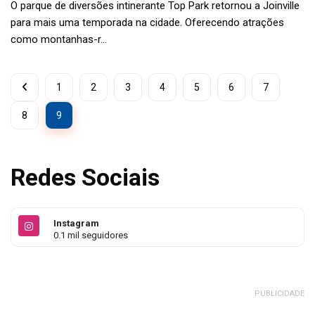
O parque de diversões intinerante Top Park retornou a Joinville
para mais uma temporada na cidade. Oferecendo atrações
como montanhas-r...
1
2
3
4
5
6
7
8
9
Redes Sociais
Instagram
0.1 mil seguidores
PUBLICIDADE