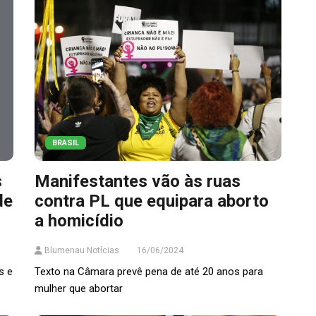
BRASIL
s
Manifestantes vão às ruas
de
contra PL que equipara aborto
a homicídio
Blumenau Notícias
16/06/2024
s e
Texto na Câmara prevê pena de até 20 anos para
mulher que abortar